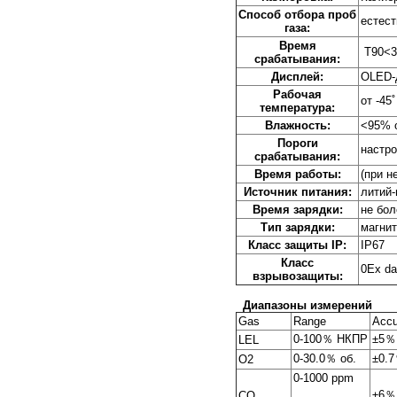
Способ отбора проб
естес
газа:
Время
T90<3
срабатывания:
Дисплей:
OLED-
Рабочая
от -45
температура:
Влажность:
<95% о
Пороги
настр
срабатывания:
Время работы:
(при н
Источник питания:
литий-
Время зарядки:
не бол
Тип зарядки:
магни
Класс защиты IP:
IP67
Класс
0Ex da
взрывозащиты:
Диапазоны измерений
Gas
Range
Accu
0-100％ НКПР
±5％
LEL
0-30.0％ об.
±0.
O2
0-1000 ppm
±6％
CO