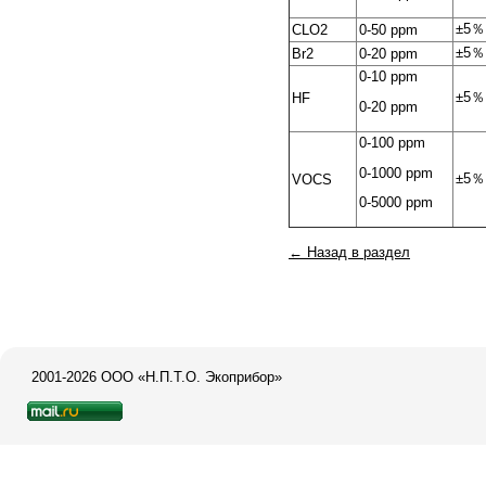
±5％
CLO2
0-50 ppm
±5％
Br2
0-20 ppm
0-10 ppm
±5％
HF
0-20 ppm
0-100 ppm
0-1000 ppm
±5％
VOCS
0-5000 ppm
← Назад в раздел
2001-2026 ООО «Н.П.Т.О. Экоприбор»