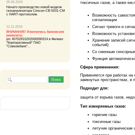
05.06.2019
токсичных газов, а также кис
Начато производство новой модели
газоанализатора
Сенсон-СВ-5031-СМ
с HART-протоколом.
Возможность самостоя
сигнализации
Сигнал тревоги и сигн
12.11.2018
ВНИМАНИЕ! Изменились банковские
Возможность установи
реквизиты:
р/с 40702810202000090314 в Филиал
Хранение записей сигн
"Корпоративный" ПАО
событий)
"Совкомбанк"...
Со сменным сенсорны
Функция автоматическ
Сфера применения:
Применяется при работах на 
замкнутых пространствах, в 
Подходит для:
защита от взрыва газов, недо
Тип измеряемых газов:
горючие газы
токсичные газы
летучие органические 