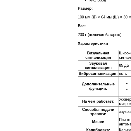
кислород
Размер:
109 мм (Д) × 64 мм (Ш) × 30 м
Вес:
200 г (включая батарею)
Характеристики
Визуальная
Широко
сигнализация
сигнал
Звуковая
85 дБ
сигнализация:
Вибросигнализация:
есть
Дополнительные
функции:
Усовер
На чем работает:
микро
Способы подачи
звуков
тревоги:
При от
Меню:
автом
Калибровка:
Калибр