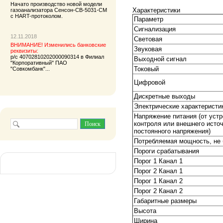
Начато производство новой модели
Характеристики
газоанализатора
Сенсон-СВ-5031-СМ
с HART-протоколом.
Параметр
Сигнализация
12.11.2018
Световая
ВНИМАНИЕ! Изменились банковские
Звуковая
реквизиты:
р/с 40702810202000090314 в Филиал
Выходной сигнал
"Корпоративный" ПАО
Токовый
"Совкомбанк"...
Цифровой
Дискретные выходы
Электрические характеристи
Напряжение питания (от уст
контроля или внешнего исто
постоянного напряжения)
Потребляемая мощность, не
Пороги срабатывания
Порог 1 Канал 1
Порог 2 Канал 1
Порог 1 Канал 2
Порог 2 Канал 2
Габаритные размеры
Высота
Ширина