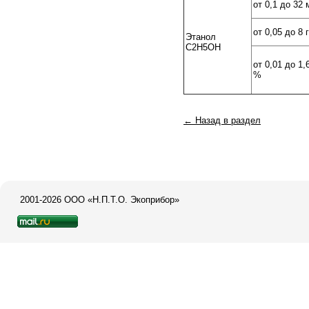
от 0,1 до 32 
от 0,05 до 8 
Этанол
C2H5OH
от 0,01 до 1,
%
← Назад в раздел
2001-2026 ООО «Н.П.Т.О. Экоприбор»