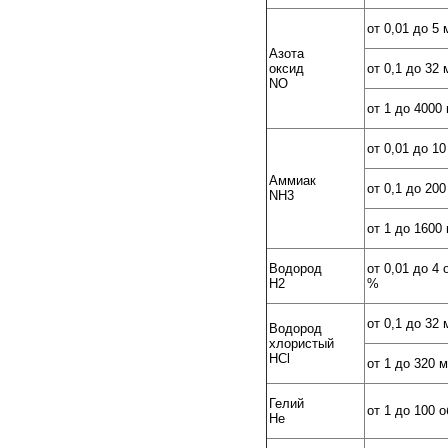
от 0,01 до 5 
Азота
оксид
от 0,1 до 32 
NO
от 1 до 4000
от 0,01 до 10
Аммиак
от 0,1 до 200
NH3
от 1 до 1600
Водород
от 0,01 до 4 
H2
%
от 0,1 до 32 
Водород
хлористый
HCl
от 1 до 320 
Гелий
от 1 до 100 
He