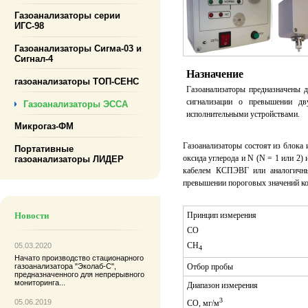
Газоанализаторы серии
ИГС-98
Газоанализаторы Сигма-03 и
Сигнал-4
Назначение
газоанализаторы ТОП-СЕНС
Газоанализаторы предназначены д
сигнализации о превышении д
Газоанализаторы ЭССА
исполнительными устройствами.
Микрогаз-ФМ
Газоанализаторы состоят из блока
Портативные
оксида углерода и N (N = 1 или 2
газоанализаторы ЛИДЕР
кабелем КСПЭВГ или аналогичны
превышении пороговых значений ко
Принцип измерения
Новости
CО
СН
05.03.2020
4
Начато производство
стационарного
Отбор пробы
газоанализатора "Эколаб-С"
,
предназначенного для непрерывного
мониторинга...
Диапазон измерения
3
05.06.2019
СО, мг/м