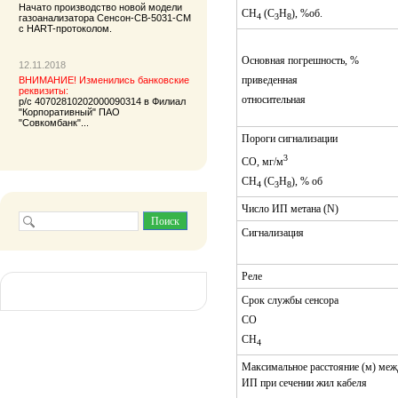
Начато производство новой модели
СН
(С
Н
), %об.
4
3
8
газоанализатора
Сенсон-СВ-5031-СМ
с HART-протоколом.
Основная погрешность, %
12.11.2018
приведенная
ВНИМАНИЕ! Изменились банковские
реквизиты:
относительная
р/с 40702810202000090314 в Филиал
"Корпоративный" ПАО
"Совкомбанк"...
Пороги сигнализации
3
СО, мг/м
СН
(С
Н
), % об
4
3
8
Число ИП метана (N)
Сигнализация
Реле
Срок службы сенсора
СО
СН
4
Максимальное расстояние (м) ме
ИП при сечении жил кабеля