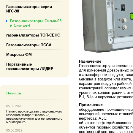
Газоанализаторы серии
ИГС-98
Газоанализаторы Сигма-03
и Сигнал-4
газоанализаторы ТОП-СЕНС
Газоанализаторы ЭССА
Микрогаз-ФМ
Назначение
Портативные
Газоанализатор универсальн
газоанализаторы ЛИДЕР
для измерения довзрывных ко
в атмосферном воздухе, таких
бензина в воздухе или азоте
параметров воздуха рабочей 
концентраций определяемых 
уровня их концентрации в а
Новости
В-I, В-Iа и наружных установо
Применение
05.03.2020
оборудование промышленных
Начато производство
стационарного
помещений насосных станций
газоанализатора "Эколаб-С"
,
нефтебаз; АЗС;
предназначенного для непрерывного
мониторинга...
объектов нефтедобывающих,
объектов газовых хозяйств; 
05.06.2019
постоянный контроль за кон