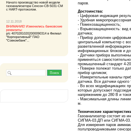
Начато производство новой модели
паров.
газоанализатора
Сенсон-СВ-5031-СМ
с HART-протоколом.
Достоинства:
- Цифровая индикация резуль
- Удобная микропроцессорная
12.11.2018
- Помехозащищенность;
ВНИМАНИЕ! Изменились банковские
- Взрывозащищенность: вид в
реквизиты:
датчика;
р/с 40702810202000090314 в Филиал
"Корпоративный" ПАО
- Прибор дополнен цифровым
"Совкомбанк"...
центральный компьютер с во
разветвленной информационн
информационных блоков и до 
- Датчики прибора выполнены
применяться самостоятельно
промышленный стандарт 4-20
- Поверке полежат только дат
прибор целиком;
- Измерительные каналы при
датчика. Все датчики одного
- Во всех модифицикациях п
которых допускают подсоедин
напряжением до 280 В и токо
- Максимальная длины лини
м.
Технические характеристик
Газоанализатор состоит из и
СИГМА-03.ДП или СИГМА-03
Для измерения паров аммиак
полупроводниковыми сенсора