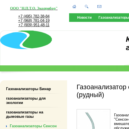
ООО "Н.П.Т.О. Экоприбор"
+7 (495) 782-38-84
Новости
Газоанализаторы
+7 (968) 781-04-19
+7 (909) 951-48-11
Газоанализатор
Газоанализаторы Бинар
(рудный)
газоанализаторы для
экологии
газоанализаторы на
Газоана
дымовые газы
"Сенсон
вмешате
Газоанализаторы Сенсон
обслужи