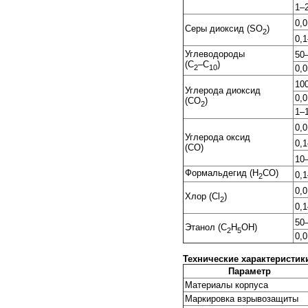
1–
0,
Серы диоксид (SO
)
2
0,
Углеводороды
50
(С
–С
)
2
10
0,
10
Углерода диоксид
0,
(СО
)
2
1–
0,
Углерода оксид
0,
(CO)
10
Формальдегид (H
CO)
0,
2
0,
Хлор (Cl
)
2
0,
50
Этанол (C
H
OH)
2
5
0,
Технические характеристик
Параметр
Материалы корпуса
Маркировка взрывозащиты