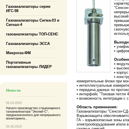
характе
Газоанализаторы серии
"Сенсон
ИГС-98
непреры
высокий
Газоанализаторы Сигма-03 и
превыше
Сигнал-4
превыше
газочув
использ
газоанализаторы ТОП-СЕНС
Выходны
Газоанализаторы ЭССА
• унифи
• цифро
Микрогаз-ФМ
Особенн
Портативные
• модул
газоанализаторы ЛИДЕР
• высок
• корпу
• конст
измерительные блоки при мон
• интеллектуальные измерит
• передача данных по прото
Новости
• интерфейс "Токовая петля 4
• возможность интеграции с
05.03.2020
Область применения:
Начато производство
стационарного
Газоанализаторы "Сенсон-СД
газоанализатора "Эколаб-С"
,
предназначенного для непрерывного
Взрывозащита обеспечиваетс
мониторинга...
ГА – взрывоопасные зоны кла
электрооборудования и/или 
05.06.2019
газовых смесей: