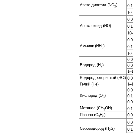
Азота диоксид (NO
)
0,
2
10
0,
Азота оксид (NO)
0,
10
0,
Аммиак (NH
)
0,
3
10
0,
Водород (H
)
0,
2
1–
Водород хлористый (HCl)
0,
Гелий (He)
1–
0,
Кислород (O
)
0,
2
0,
Метанол (CH
OH)
0,
3
Пропан (C
H
)
0,
3
8
0,
Сероводород (H
S)
0,
2