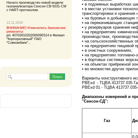
Начато производство новой модели
• в подземных выработках ша
газоанализатора
Сенсон-СВ-5031-СМ
• в местах установки технол
с HART-протоколом.
транспортировки и хранения н
• на буровых и добывающих 
• на перекачивающих станция
12.11.2018
• у резервуаров хранения не
ВНИМАНИЕ! Изменились банковские
• на предприятиях химическ
реквизиты:
р/с 40702810202000090314 в Филиал
производствах, производства
"Корпоративный" ПАО
• на сельскохозяйственных о
"Совкомбанк"...
• на предприятиях пищевой 
• в очистных сооружениях;
• на предприятиях топливно-
• в бортовых системах морск
• на объектах прибрежной зо
• во множестве других прило
Варианты конструктивного ис
PBExd - ТЦВА.413737.035 Га
PBExd 01 - ТЦВА.413737.035
Диапазоны измерений и пр
"Сенсон-СД":
Газ
Ди
0,