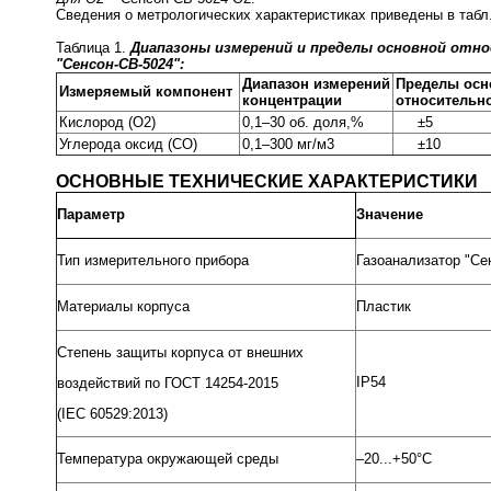
Сведения о метрологических характеристиках приведены в табл.
Таблица 1.
Диапазоны измерений и пределы основной отн
"Сенсон-СВ-5024":
Диапазон измерений
Пределы осн
Измеряемый компонент
концентрации
относительн
Кислород (O2)
0,1–30 об. доля,%
±5
Углерода оксид (CO)
0,1–300 мг/м3
±10
ОСНОВНЫЕ ТЕХНИЧЕСКИЕ ХАРАКТЕРИСТИКИ
Параметр
Значение
Тип измерительного прибора
Газоанализатор "Се
Материалы корпуса
Пластик
Степень защиты корпуса от внешних
IP54
воздействий по ГОСТ 14254-2015
(IEC 60529:2013)
Температура окружающей среды
–20...+50°С