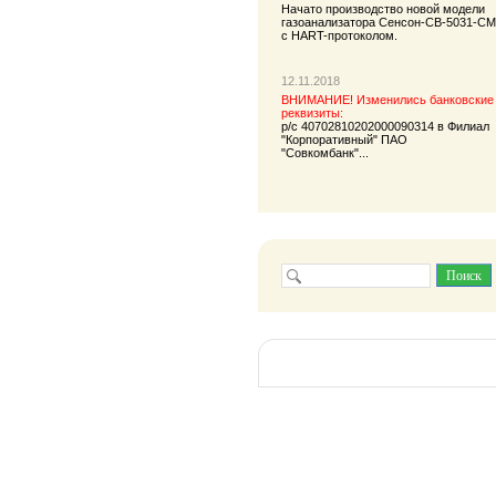
Начато производство новой модели
газоанализатора
Сенсон-СВ-5031-СМ
с HART-протоколом.
12.11.2018
ВНИМАНИЕ! Изменились банковские
реквизиты:
р/с 40702810202000090314 в Филиал
"Корпоративный" ПАО
"Совкомбанк"...