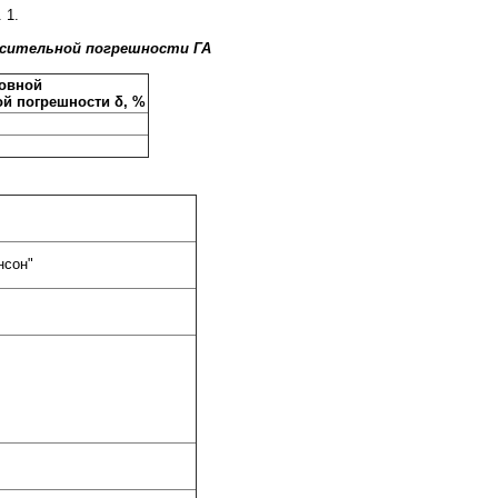
 1.
осительной погрешности
ГА
овной
ой погрешности δ, %
нсон"