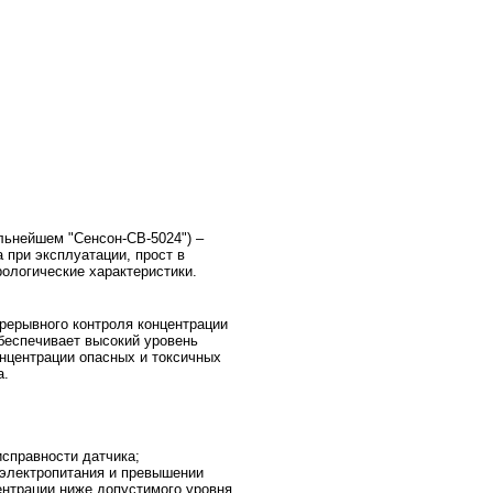
дальнейшем
"Сенсон-СВ-5024") –
при эксплуатации, прост в
рологические характеристики.
рерывного контроля концентрации
обеспечивает высокий уровень
нцентрации опасных и токсичных
а.
исправно
сти датчика;
 электропитания и превышении
ентрации ниже допустимого уровня