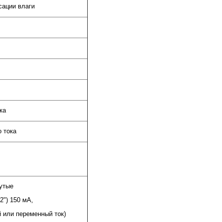
сации влаги
ка
о тока
утые
 2") 150 мА,
й или переменный ток)