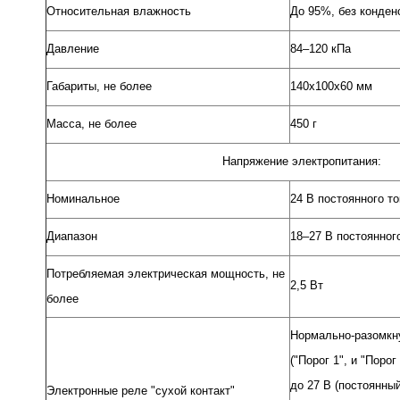
Относительная влажность
До 95%, без конден
Давление
84–120 кПа
Габариты, не более
140x100x60 мм
Масса, не более
450 г
Напряжение электропитания:
Номинальное
24 В постоянного то
Диапазон
18–27 В постоянног
Потребляемая электрическая мощность, не
2,5 Вт
более
Нормально-разомкн
("Порог 1", и "Порог
до 27 В (постоянны
Электронные реле "сухой контакт"