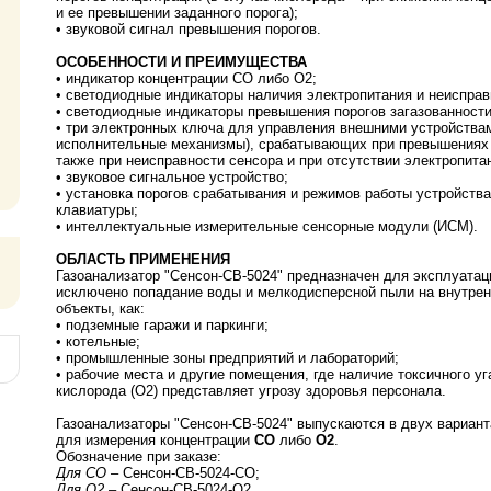
и ее превышении заданного порога);
• звуковой сигнал превышения порогов.
ОСОБЕННОСТИ И ПРЕИМУЩЕСТВА
• индикатор концентрации СО либо О2;
• светодиодные индикаторы наличия электропитания и неисправ
• светодиодные индикаторы превышения порогов загазованности
• три электронных ключа для управления внешними устройствам
исполнительные механизмы), срабатывающих при превышениях з
также при неисправности сенсора и при отсутствии электропита
• звуковое сигнальное устройство;
• установка порогов срабатывания и режимов работы устройств
клавиатуры;
• интеллектуальные измерительные сенсорные модули (ИСМ).
ОБЛАСТЬ ПРИМЕНЕНИЯ
Газоанализатор "Сенсон-СВ-5024" предназначен для эксплуатац
исключено попадание воды и мелкодисперсной пыли на внутрен
объекты, как:
• подземные гаражи и паркинги;
• котельные;
• промышленные зоны предприятий и лабораторий;
• рабочие места и другие помещения, где наличие токсичного уг
кислорода (О2) представляет угрозу здоровья персонала.
Газоанализаторы "Сенсон-СВ-5024" выпускаются в двух вариант
для измерения концентрации
СО
либо
О2
.
Обозначение при заказе:
Для СО
– Сенсон-СВ-5024-СО;
Для О2
– Сенсон-СВ-5024-О2.