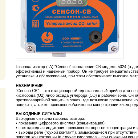
Газоанализатор (ГА) "Сенсон" исполнение СВ модель 5024 (в 
эффективный и надежный прибор. Он не требует вмешательства 
установке и обслуживании, при этом обеспечивает высокие мет
НАЗНАЧЕНИЕ
"Сенсон-СВ" – это стационарный одноканальный прибор для неп
кислорода (O2) либо оксида углерода (СО) в рабочей зоне. Он 
противоаварийной защиты в зонах, где возможно превышение ко
веществ, а также превышение/снижение концентрации кислород
ВЫХОДНЫЕ СИГНАЛЫ
Выходные сигналы газоанализатора:
• показания цифрового дисплея (концентрация);
• светодиодная индикация превышения порогов концентрации и 
• выходы реле ("сухой контакт"), замыкающиеся при отсутствии
порогов концентрации (в случае кислорода – при снижении конц