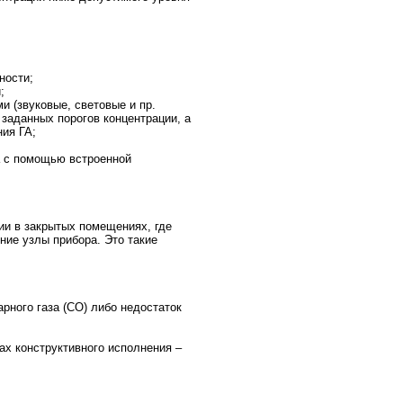
ности;
;
и (звуковые, световые и пр.
аданных порогов концентрации, а
ния ГА;
а с помощью встроенной
ии в закрытых помещениях, где
ние узлы прибора. Это такие
арного газа (СО) либо недостаток
ах конструктивного исполнения –