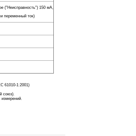
е ("Неисправность") 150 мА,
ли переменный ток)
C 61010-1:2001)
й союз).
в измерений.