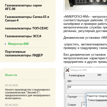
Газоанализаторы серии
ИГС-98
«МИКРОГАЗ-ФМ» - метрологич
Газоанализаторы Сигма-03 и
соответствующих рабочим. О
Сигнал-4
калибровке и проверке работ
метрологических службах пр
газоанализаторы ТОП-СЕНС
регионах, регулярная достав
Газоанализаторы ЭССА
Динамические установки «М
Микрогаз-ФМ
-упростить, автоматизироват
проверку и градуировку газо
Портативные
Без динамических установо
газоанализаторы ЛИДЕР
метрологических характерис
предприятиях и других пром
Новости
05.03.2020
Начато производство
стационарного
газоанализатора "Эколаб-С"
,
предназначенного для непрерывного
мониторинга...
05.06.2019