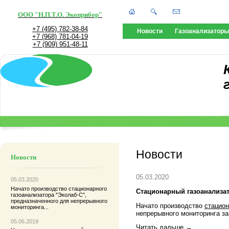
ООО "Н.П.Т.О. Экоприбор"
+7 (495) 782-38-84
Новости
Газоанализаторы
+7 (968) 781-04-19
+7 (909) 951-48-11
Новости
Новости
05.03.2020
05.03.2020
Начато производство
стационарного
Стационарный газоанализат
газоанализатора "Эколаб-С"
,
предназначенного для непрерывного
Начато производство
стацион
мониторинга...
непрерывного мониторинга з
05.06.2019
Читать дальше →