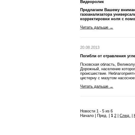
Видеоролик
Предлагаем Вашему вниман
газоанализатора универсал
корректировки ноля с пом
Читать дальше →
20.08.2013
Погибли от отравления угле
Псковская область, Великолу
Дорожный, население которог
происшествие. Неблагоприятн
цистерну с мазутом насосное
Читать дальше →
Новости 1 - 5 из 6
Начало | Пред. |
1
2
|
След.
|